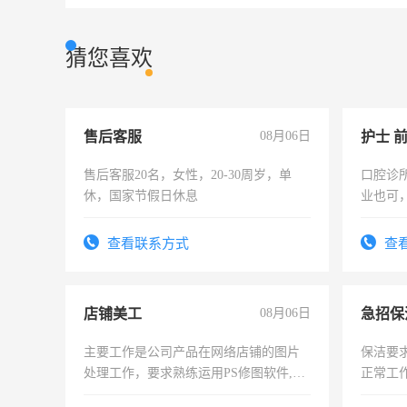
猜您喜欢
售后客服
08月06日
护士 
售后客服20名，女性，20-30周岁，单
口腔诊
休，国家节假日休息
业也可
强。面
查看联系方式
查
店铺美工
08月06日
主要工作是公司产品在网络店铺的图片
保洁要
处理工作，要求熟练运用PS修图软件,工
正常工
作时间每天8小时，待遇优厚。
责任心