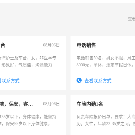
查
前台
08月06日
电话销售
所聘护士及前台，女，非医学专
电话销售50名，男女不限，月工资
，形象好，气质佳，沟通能力
8000元，单休，法定节假日休
试，周日休息。
看联系方式
查看联系方式
急招保洁，保安，客服，工程
08月06日
车险内勤1名
求55岁以下，身体健康，能坚持
负责车险报价出单，要求：大
作，保安55岁以下身体健康，有
历，女性，年龄22-35岁之间
形象端庄，遵纪守法，无犯罪记
操作，工作态度认真，具有团