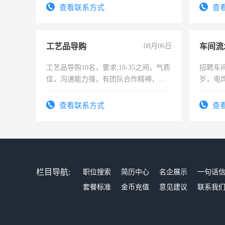
录，客
查看联系方式
查
懂电脑
能力，
工艺品导购
08月06日
车间流
工艺品导购10名，要求;18-35之间，气质
招聘车间
佳，沟通能力强，有团队合作精神，有
岁，电
上进心，有工作经验者优先！
好。薪资
宿，免
查看联系方式
查
25号准
栏目导航:
职位搜索
简历中心
名企展示
一句话
套餐标准
金币充值
意见建议
联系我