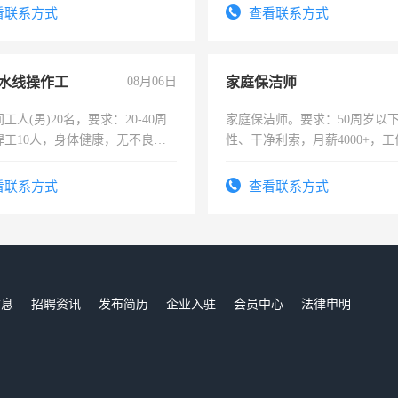
服要求45岁以下高中以上文化，
试用期1-3个月，转正后交纳五
看联系方式
查看联系方式
工作认真，性格开朗有良好沟通
工程，懂水电维修。
水线操作工
08月06日
家庭保洁师
工人(男)20名，要求：20-40周
家庭保洁师。要求：50周岁以
焊工10人，身体健康，无不良嗜
性、干净利索，月薪4000+，
：4500-7000元，标准八人间住
时间灵活，不需坐班，适合宝
费发放劳保用品，两班倒，每月
太太等。
看联系方式
查看联系方式
时发放工资，工作时间10小时
信息
招聘资讯
发布简历
企业入驻
会员中心
法律申明
们