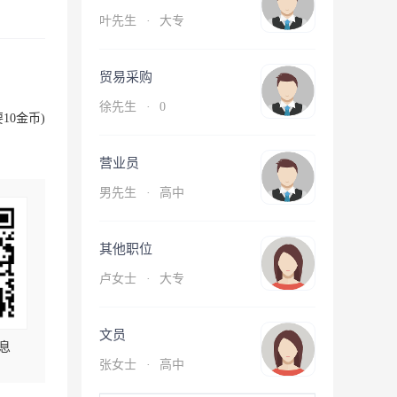
叶先生
·
大专
贸易采购
徐先生
·
0
10金币)
营业员
男先生
·
高中
其他职位
卢女士
·
大专
文员
息
张女士
·
高中