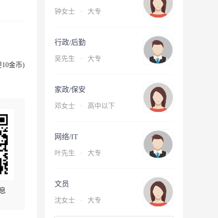
钟女士
·
大专
行政/后勤
吴先生
·
大专
10金币)
家政/保安
邓女士
·
高中以下
网络/IT
叶先生
·
大专
文员
息
沈女士
·
大专