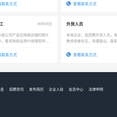
看联系方式
查看联系方式
工
08月08日
外贸人员
作是公司产品在网络店铺的图片
本地企业，现招聘外贸人员，
作，要求熟练运用PS修图软件,工
售经验者优先，待遇面议。联
每天8小时，待遇优厚。
看联系方式
查看联系方式
信息
招聘资讯
发布简历
企业入驻
会员中心
法律申明
们