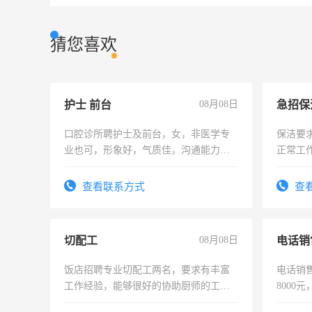
猜您喜欢
护士 前台
08月08日
口腔诊所聘护士及前台，女，非医学专
保洁要
业也可，形象好，气质佳，沟通能力
正常工
强。面试，周日休息。
责任心
录，客
查看联系方式
查
懂电脑
能力，
切配工
08月08日
电话销
饭店招聘专业切配工两名，要求有丰富
电话销售
工作经验，能够很好的协助厨师的工
8000
作。包吃住，每月有公休，工资3500-