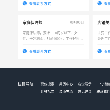
4500。
查看联系方式
查
家庭保洁师
08月08日
店铺美
家庭保洁师。要求：50周岁以下、女
主要工
性、干净利索，月薪4000+，工作轻松，
处理工
时间灵活，不需坐班，适合宝妈、全职
作时间
太太等。
查看联系方式
查
栏目导航:
职位搜索
简历中心
名企展示
一句话
套餐标准
金币充值
意见建议
联系我