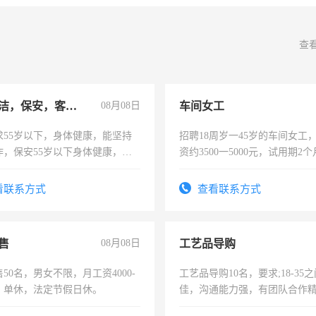
查
急招保洁，保安，客服，工程
08月08日
车间女工
求55岁以下，身体健康，能坚持
招聘18周岁一45岁的车间女工
作，保安55岁以下身体健康，有
资约3500一5000元，试用期2
形象端庄，遵纪守法，无犯罪记
险，有年薪假，年底福利
服要求45岁以下高中以上文化，
看联系方式
查看联系方式
工作认真，性格开朗有良好沟通
工程，懂水电维修。
售
08月08日
工艺品导购
50名，男女不限，月工资4000-
工艺品导购10名，要求;18-35
元，单休，法定节假日休。
佳，沟通能力强，有团队合作
上进心，有工作经验者优先！